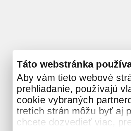
Táto webstránka použív
Aby vám tieto webové strá
prehliadanie, používajú v
cookie vybraných partnero
tretích strán môžu byť aj 
chcete dozvedieť viac, pre