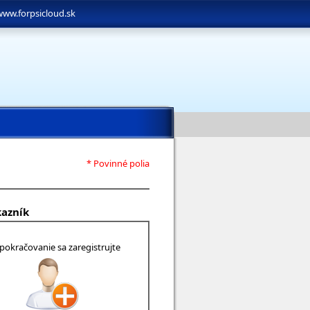
www.forpsicloud.sk
* Povinné polia
kazník
 pokračovanie sa zaregistrujte