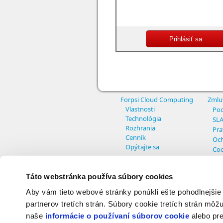
Forpsi Cloud Computing
Zmlu
Vlastnosti
Pod
Technológia
SL
Rozhrania
Pra
Cenník
Och
Opýtajte sa
Coo
Nas
Táto webstránka používa súbory cookies
Aby vám tieto webové stránky ponúkli ešte pohodlnejšie
© Copyright INTERNET CZ, a.s. - All r
partnerov tretích strán. Súbory cookie tretích strán môžu
naše
informácie o používaní súborov cookie
alebo pre