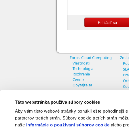
Forpsi Cloud Computing
Zmlu
Vlastnosti
Pod
Technológia
SL
Rozhrania
Pra
Cenník
Och
Opýtajte sa
Coo
Nas
Táto webstránka používa súbory cookies
Aby vám tieto webové stránky ponúkli ešte pohodlnejšie
© Copyright INTERNET CZ, a.s. - All r
partnerov tretích strán. Súbory cookie tretích strán môžu
naše
informácie o používaní súborov cookie
alebo pre