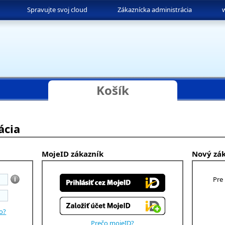
Spravujte svoj cloud
Zákaznícka administrácia
Košík
ácia
MojeID zákazník
Nový zá
Pre
lo?
Prečo mojeID?