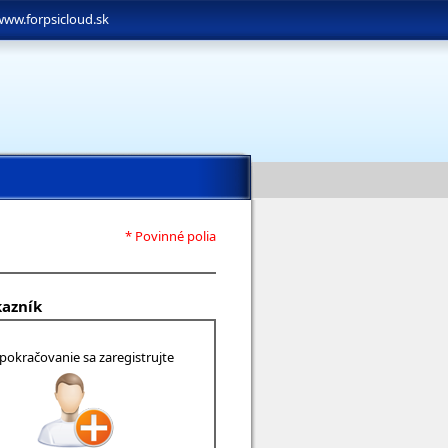
www.forpsicloud.sk
* Povinné polia
kazník
 pokračovanie sa zaregistrujte