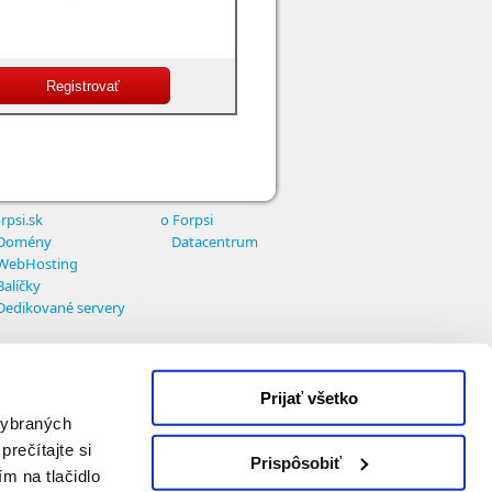
rpsi.sk
o Forpsi
Domény
Datacentrum
WebHosting
Balíčky
Dedikované servery
Prijať všetko
 vybraných
prečítajte si
Prispôsobiť
ím na tlačidlo