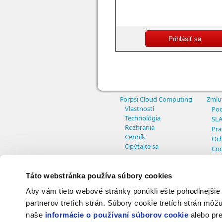
Forpsi Cloud Computing
Zmlu
Vlastnosti
Pod
Technológia
SL
Rozhrania
Pra
Cenník
Och
Opýtajte sa
Coo
Nas
Táto webstránka používa súbory cookies
Aby vám tieto webové stránky ponúkli ešte pohodlnejšie
© Copyright INTERNET CZ, a.s. - All r
partnerov tretích strán. Súbory cookie tretích strán môžu
naše
informácie o používaní súborov cookie
alebo pre