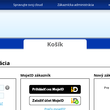
Spravujte svoj cloud
Zákaznícka administrácia
Košík
ácia
MojeID zákazník
Nový zá
Pre
lo?
Prečo mojeID?