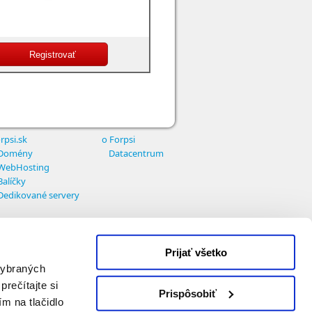
rpsi.sk
o Forpsi
Domény
Datacentrum
WebHosting
Balíčky
Dedikované servery
Prijať všetko
 vybraných
prečítajte si
Prispôsobiť
ím na tlačidlo