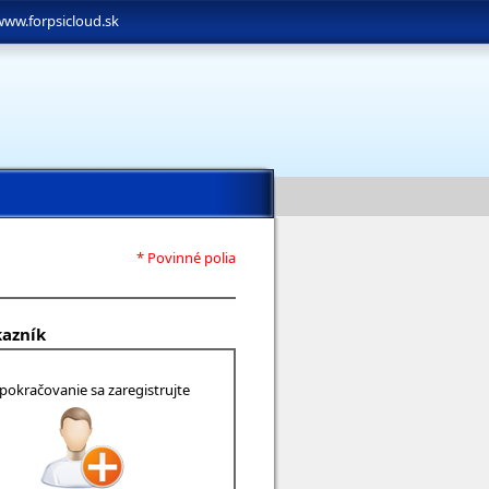
www.forpsicloud.sk
* Povinné polia
kazník
 pokračovanie sa zaregistrujte