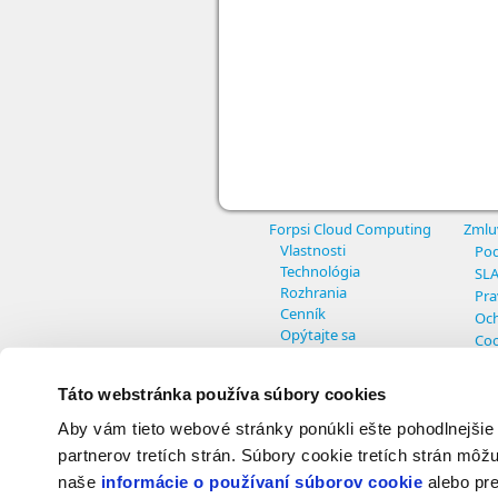
Forpsi Cloud Computing
Zmlu
Vlastnosti
Pod
Technológia
SL
Rozhrania
Pra
Cenník
Och
Opýtajte sa
Coo
Nas
Táto webstránka používa súbory cookies
Aby vám tieto webové stránky ponúkli ešte pohodlnejšie
© Copyright INTERNET CZ, a.s. - All r
partnerov tretích strán. Súbory cookie tretích strán môžu
naše
informácie o používaní súborov cookie
alebo pre