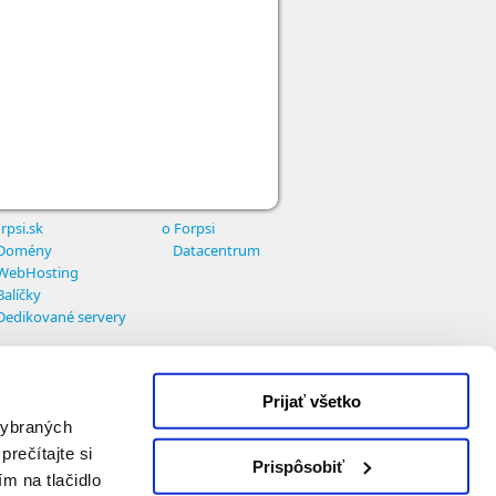
rpsi.sk
o Forpsi
Domény
Datacentrum
WebHosting
Balíčky
Dedikované servery
Prijať všetko
 vybraných
prečítajte si
Prispôsobiť
ím na tlačidlo