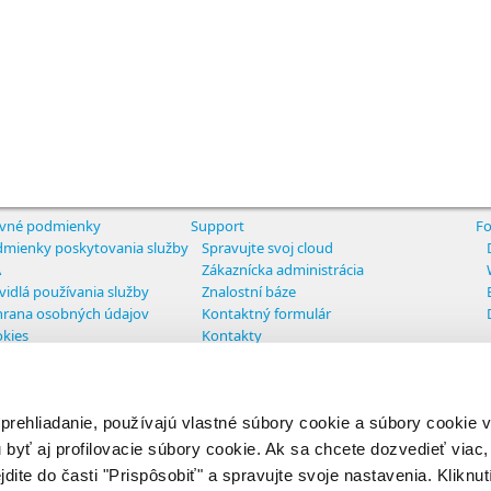
vné podmienky
Support
Fo
mienky poskytovania služby
Spravujte svoj cloud
A
Zákaznícka administrácia
vidlá používania služby
Znalostní báze
rana osobných údajov
Kontaktný formulár
kies
Kontakty
tavenie cookies
 prehliadanie, používajú vlastné súbory cookie a súbory cookie
ights reserved
 byť aj profilovacie súbory cookie. Ak sa chcete dozvedieť viac, 
jdite do časti "Prispôsobiť" a spravujte svoje nastavenia. Kliknut