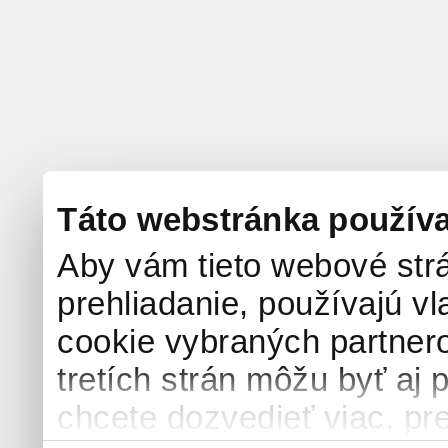
Táto webstránka použív
Aby vám tieto webové strá
prehliadanie, používajú v
cookie vybraných partnero
tretích strán môžu byť aj 
chcete dozvedieť viac, pre