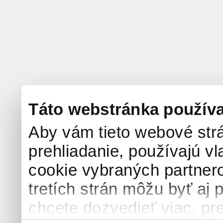
Táto webstránka použív
Aby vám tieto webové strá
prehliadanie, používajú v
cookie vybraných partnero
tretích strán môžu byť aj 
chcete dozvedieť viac, pre